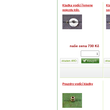
Kladka vodící řemene
Kl
pojezdu klín.
seč
naše cena
730 Kč
Pouzdro vodící kladky