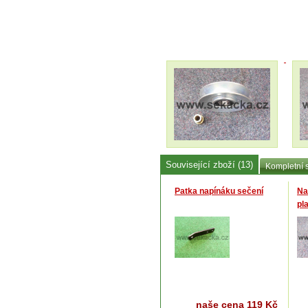
Související zboží (13)
Kompletní 
Patka napínáku sečení
Na
pl
naše cena
119 Kč