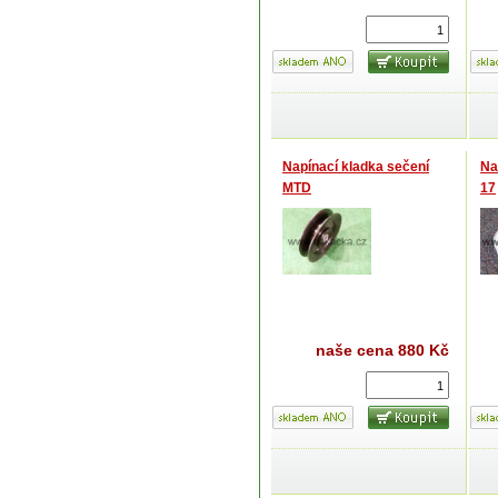
Napínací kladka sečení
Na
MTD
17
naše cena
880 Kč