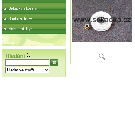
Sekačky s košem
Sněhové frézy
Náhradní díly»
Hledání