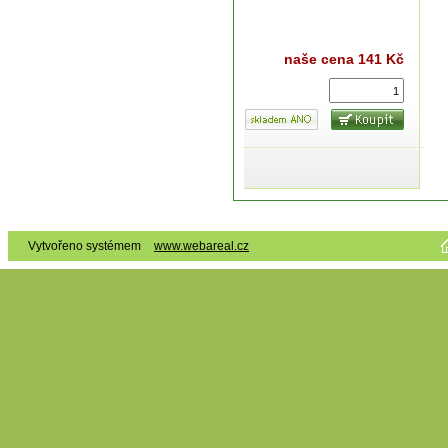
naše cena
141 Kč
Vytvořeno systémem
www.webareal.cz