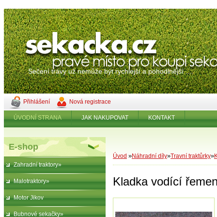
Sečení trávy už nemůže být rychlejší a pohodlnější ....
Přihlášení
Nová registrace
ÚVODNÍ STRANA
JAK NAKUPOVAT
KONTAKT
E-shop
»
»
»
Úvod
Náhradní díly
Travní traktůrky
Zahradní traktory»
Kladka vodící řemen
Malotraktory»
Motor Jikov
Bubnové sekačky»