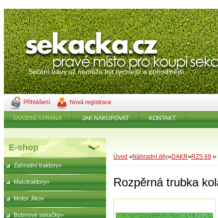
Sečení trávy už nemůže být rychlejší a pohodlnější ....
Přihlášení
Nová registrace
ÚVODNÍ STRANA
JAK NAKUPOVAT
KONTAKT
E-shop
»
»
»
»
Úvod
Náhradní díly
DAKR
RZS 69
Zahradní traktory»
Rozpěrná trubka kol
Malotraktory»
Motor Jikov
Bubnové sekačky»