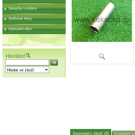
Sekačky s košem
Sněhové frézy
Náhradní díly»
Hledání
Související zboží (0)
Kompletní sp