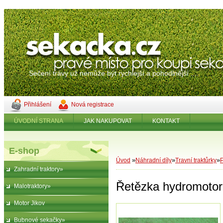
Sečení trávy už nemůže být rychlejší a pohodlnější ....
Přihlášení
Nová registrace
ÚVODNÍ STRANA
JAK NAKUPOVAT
KONTAKT
E-shop
»
»
»
Úvod
Náhradní díly
Travní traktůrky
P
Zahradní traktory»
Řetězka hydromoto
Malotraktory»
Motor Jikov
Bubnové sekačky»