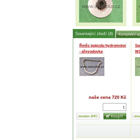
Související zboží (4)
Kompletní sp
Řetěz pojezdu hydromotor
Sp
- převodovka
W3
naše cena
720 Kč