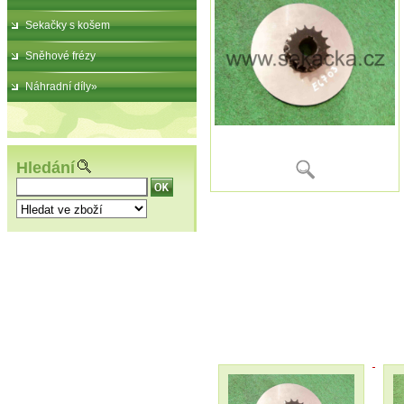
Sekačky s košem
Sněhové frézy
Náhradní díly»
Hledání