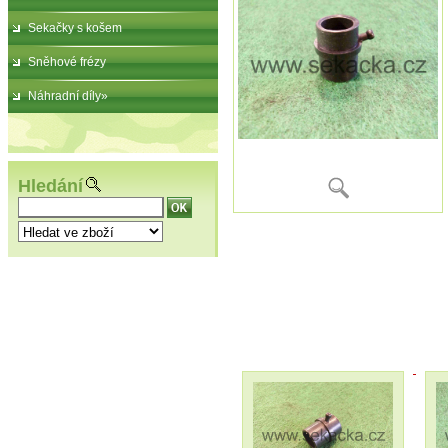
Sekačky s košem
Sněhové frézy
Náhradní díly»
Hledání