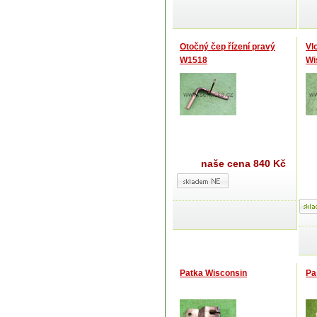
Otočný čep řízení pravý
Vl
W1518
Wi
naše cena
840 Kč
Patka Wisconsin
Pa