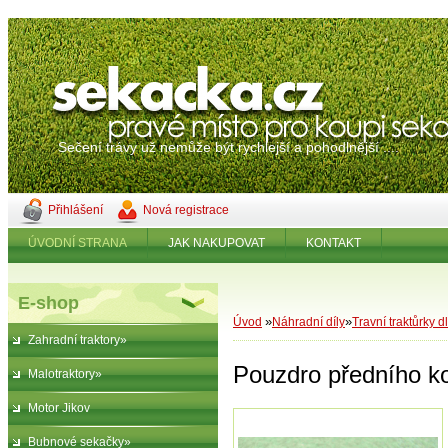
Sečení trávy už nemůže být rychlejší a pohodlnější ....
Přihlášení
Nová registrace
ÚVODNÍ STRANA
JAK NAKUPOVAT
KONTAKT
E-shop
»
»
Úvod
Náhradní díly
Travní traktůrky d
Zahradní traktory»
Pouzdro předního ko
Malotraktory»
Motor Jikov
Bubnové sekačky»