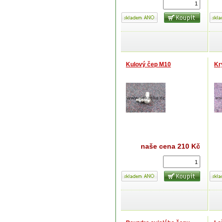
Kulový čep M10
Kr
naše cena
210 Kč