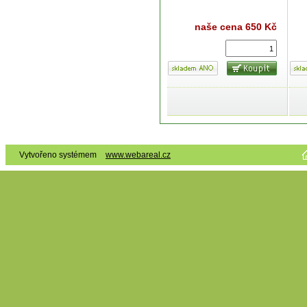
naše cena
650 Kč
Vytvořeno systémem
www.webareal.cz