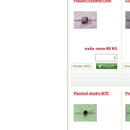
Pouzdro svislého čepu
Lo
naše cena
60 Kč
Plastové pozdro MTD
Po