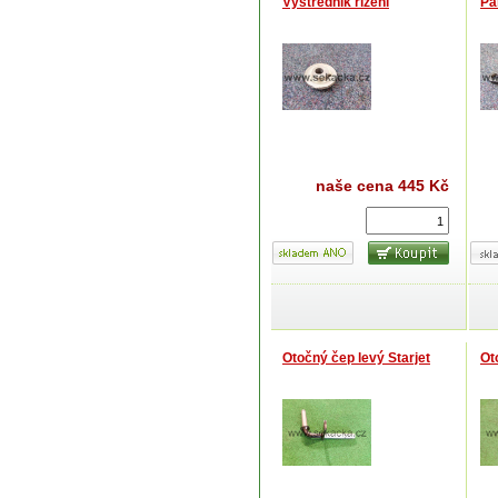
Výstředník řízení
Pá
naše cena
445 Kč
Otočný čep levý Starjet
Ot