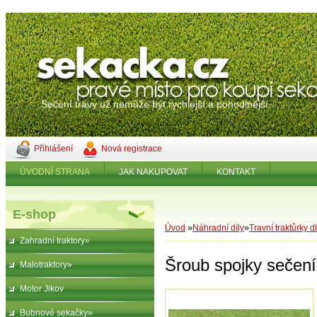
Sečení trávy už nemůže být rychlejší a pohodlnější ....
Přihlášení
Nová registrace
ÚVODNÍ STRANA
JAK NAKUPOVAT
KONTAKT
E-shop
»
»
Úvod
Náhradní díly
Travní traktůrky d
Zahradní traktory»
Šroub spojky sečení 
Malotraktory»
Motor Jikov
Bubnové sekačky»