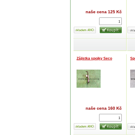
naše cena
125 Kč
Zájistka spojky Seco
Sp
naše cena
160 Kč