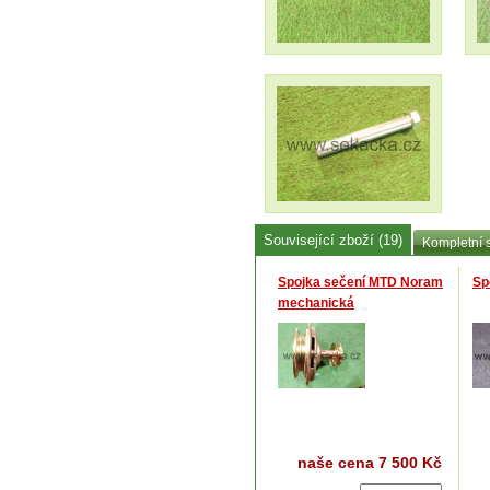
Související zboží (19)
Kompletní 
Spojka sečení MTD Noram
Sp
mechanická
naše cena
7 500 Kč