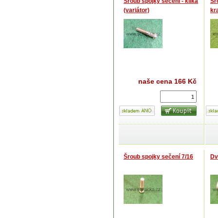
Šroub spojky sečení - klika
Šr
(variátor)
kr
naše cena
166 Kč
Šroub spojky sečení 7/16
Dv