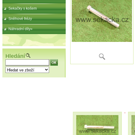
Sekačky s košem
Sněhové frézy
Náhradní díly»
Hledání